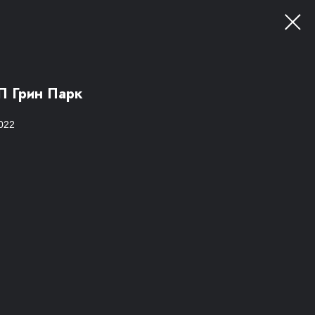
П Грин Парк
022