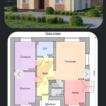
1
САНУЗЕЛ
2
1
СПАЛЬНИ
КЛАДОВАЯ
ГАБАРИТЫ ДОМА
ПЛОЩАДЬ ДОМА
10.65*9.61
102 КВ.М
ФУНДАМЕНТ: Монолитная плита 300 мм
(возможный вариант: ленточный фундамент)
МАТЕРИАЛ СТЕН: Газосиликатный блок
(возможные варианты: керамический блок,
кирпич)
КРОВЛЯ: Мягкая черепица